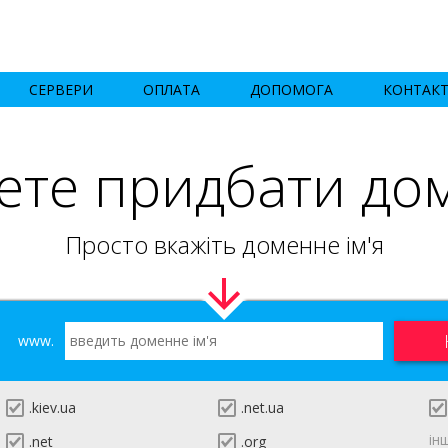
СЕРВЕРИ
ОПЛАТА
ДОПОМОГА
КОНТАК
ете придбати до
Просто вкажіть доменне ім'я
www.
.kiev.ua
.net.ua
ін
.net
.org