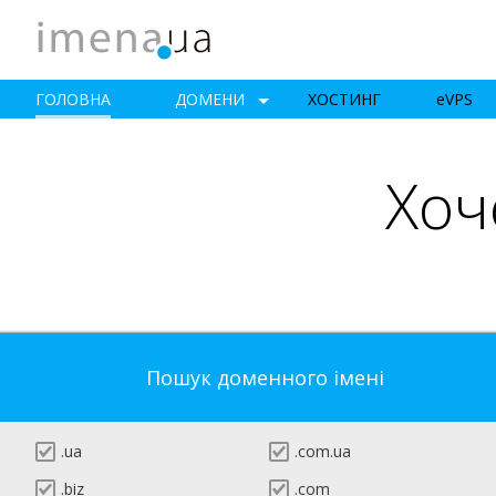
ГОЛОВНА
ДОМЕНИ
ХОСТИНГ
e
VPS
Хоч
Пошук доменного імені
.ua
.com.ua
.biz
.com