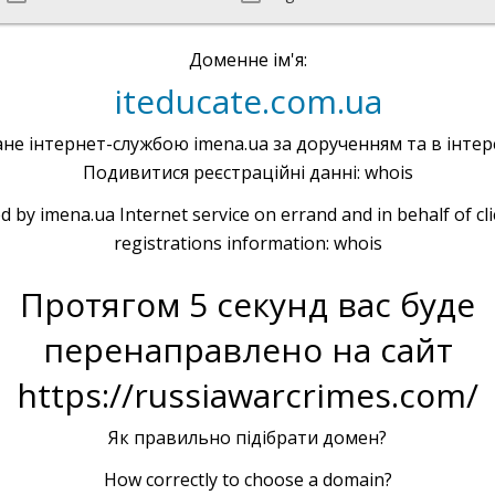
Доменне ім'я:
iteducate.com.ua
не інтернет-службою imena.ua за дорученням та в інтере
Подивитися реєстраційні данні: whois
d by imena.ua Internet service on errand and in behalf of cl
registrations information: whois
Протягом 5 секунд вас буде
перенаправлено на сайт
https://russiawarcrimes.com/
Як правильно підібрати домен?
How correctly to choose a domain?