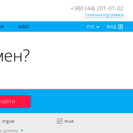
+380 (44) 201-01-02
Технічна підтримка
×
ТИ
БЛОГ
РУС
ВХІД
мен?
.org.ua
.in.ua
ші домени