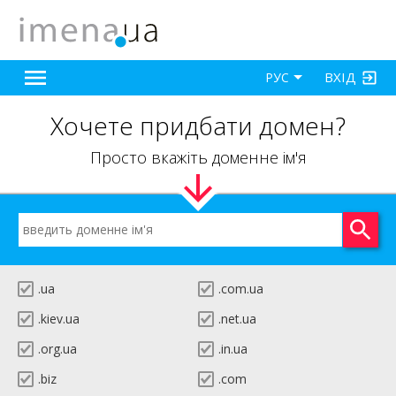
ВХІД
РУС
Хочете придбати домен?
Просто вкажіть доменне ім'я
.ua
.com.ua
.kiev.ua
.net.ua
.org.ua
.in.ua
.biz
.com