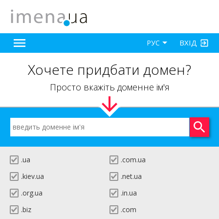
ВХІД
РУС
Хочете придбати домен?
Просто вкажіть доменне ім'я
.ua
.com.ua
.kiev.ua
.net.ua
.org.ua
.in.ua
.biz
.com