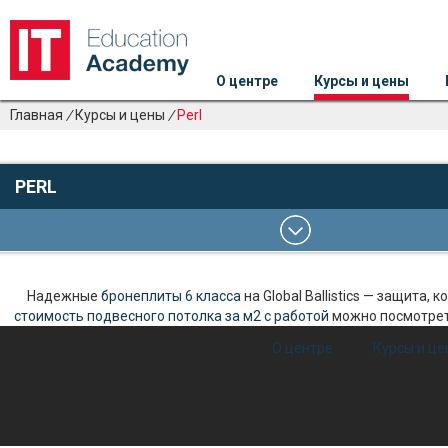
О центре
Курсы и цены
Главная
/
Курсы и цены
/
Perl
PERL
Надежные
бронеплиты 6 класса
на Global Ballistics — защита,
стоимость подвесного потолка за м2 с работой
можно посмотреть
О центре
Курсы и це