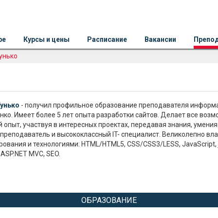
ре
Курсы и цены
Расписание
Вакансии
Препо
унько
Гунько
- получил профильное образование преподавателя информа
нко.
Имеет более 5 лет опыта разработки сайтов.
Делает все возмо
 опыт, участвуя в интересных проектах, передавая знания, умен
 преподаватель и высококлассный IT- специалист.
Великолепно вл
ования и технологиями:
HTML/HTML5, CSS/CSS3/LESS, JavaScript, j
, ASP.NET MVC, SEO.
ОБРАЗОВАНИЕ