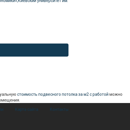
номики»,Киевский университет им.
туальную
стоимость подвесного потолка за м2 с работой
можно
помещения.
ли
Карта сайта
Контакты