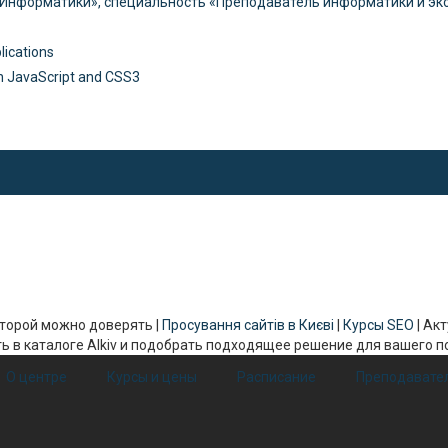
Информатики», специальность «Преподаватель информатики и эко
ications
 JavaScript and CSS3
 которой можно доверять |
Просування сайтів в Києві
|
Курсы SEO
| Ак
ь в каталоге Alkiv и подобрать подходящее решение для вашего 
О центре
Курсы и цены
Расписание
Преподавате