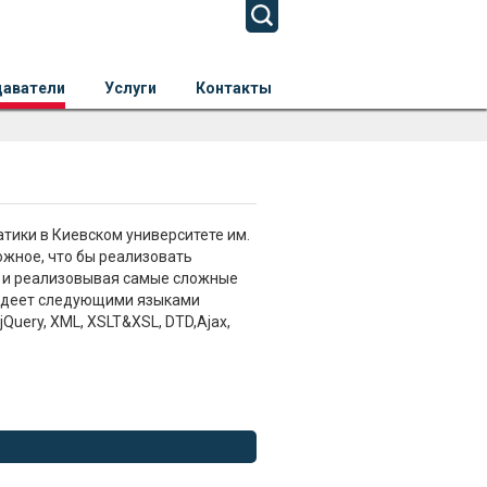
даватели
Услуги
Контакты
тики в Киевском университете им.
жное, что бы реализовать
ия и реализовывая самые сложные
адеет следующими языками
Query, XML, XSLT&XSL, DTD,Ajax,