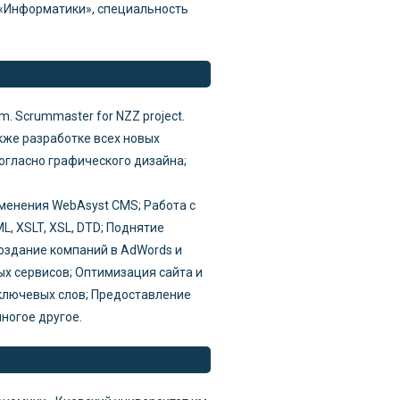
а «Информатики», специальность
m. Scrummaster for NZZ project.
акже разработке всех новых
согласно графического дизайна;
менения WebAsyst CMS; Работа с
L, XSLT, XSL, DTD; Поднятие
Создание компаний в AdWords и
х сервисов; Оптимизация сайта и
 ключевых слов; Предоставление
многое другое.