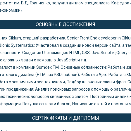
рситет им. Б.Д. Гринченко, получил диплом специалиста, Кафедр
экономики».
ОСНОВНЫЕ ДОСТИЖЕНИЯ
ия Ciklum, старший разработчик. Senior Front End developer in Ciklu
nic Systematics: Участвовал в создании новой версии сайта, а т
занности: Создание UI с помощью HTML, CSS, JavaScript и jQuery 
ие сложных задач с помощью JavaScript и т.д.
алист в компании Sumdex TM. Основные обязанности: Работа и из
готового дизайна (HTML из PSD шаблон); Работа с Ajax; Работа с XM
бота с различными seo техниками; Подбор ключевых слов и фраз; 
гии продвижения; Анализ поисковых запросов с помощью различны
ех технических вопросов связанных c сайтом; Постоянный анализ
формации; Покупка ссылок и блогов; Написание статей и постов и 
СЕРТИФИКАТЫ И ДИПЛОМЫ