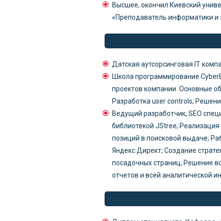
Высшее, окончил Киевский униве
«Преподаватель информатики и 
Датская аутсорсинговая IT компан
Школа программирование CyberBio
проектов компании. Основные обя
Разработка user controls; Решен
Ведущий разработчик, SEO специ
библиотекой JStree; Реализация 
позиций в поисковой выдаче; Ра
Яндекс Директ; Создание страте
посадочных страниц; Решение вс
отчетов и всей аналитической ин