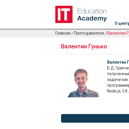
О цент
Главная
/
Преподаватели
/
Валентин Г
Валентин Гунько
Валентин 
Б.Д. Гринче
полученный
задачи как
программир
Node.js, C#