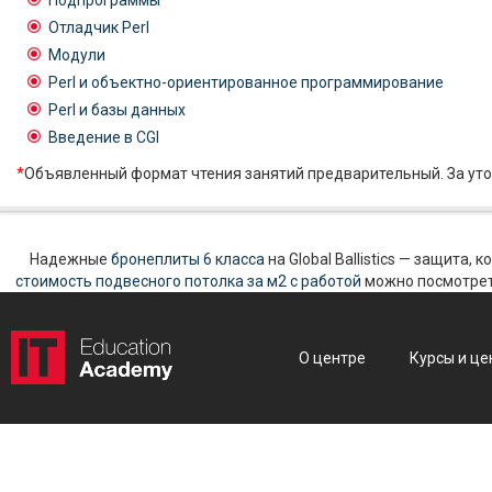
Подпрограммы
Отладчик Perl
Модули
Perl и объектно-ориентированное программирование
Perl и базы данных
Введение в CGI
*
Объявленный формат чтения занятий предварительный. За уто
Надежные
бронеплиты 6 класса
на Global Ballistics — защита,
стоимость подвесного потолка за м2 с работой
можно посмотреть
О центре
Курсы и це