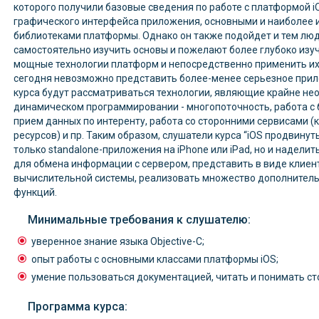
которого получили базовые сведения по работе с платформой 
графического интерфейса приложения, основными и наиболее 
библиотеками платформы. Однако он также подойдет и тем люд
самостоятельно изучить основы и пожелают более глубоко изу
мощные технологии платформ и непосредственно применить их 
сегодня невозможно представить более-менее серьезное при
курса будут рассматриваться технологии, являющие крайне н
динамическом программировании - многопоточность, работа с 
прием данных по интеренту, работа со сторонними
сервисами (к
ресурсов) и пр. Таким образом, слушатели курса “iOS продвинут
только standalone-приложения на iPhone или iPad, но и надели
для обмена информации с сервером, представить в виде клиен
вычислительной системы, реализовать множество дополнител
функций.
Минимальные требования к слушателю:
уверенное знание языка Objective-C;
опыт работы с основными классами платформы iOS;
умение пользоваться документацией, читать и понимать ст
Программа курса: