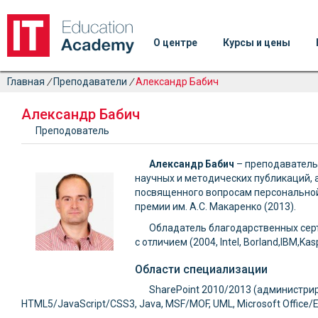
О центре
Курсы и цены
Главная
/
Преподаватели
/
Александр Бабич
Александр Бабич
Преподователь
Александр Бабич
– преподаватель 
научных и методических публикаций, 
посвященного вопросам персональной 
премии им. А.С. Макаренко (2013).
Обладатель благодарственных серти
с отличием (2004, Intel, Borland,IBM,Kas
Области специализации
SharePoint 2010/2013 (администри
HTML5/JavaScript/CSS3, Java, MSF/MOF, UML, Microsoft Office/E