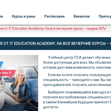
ре
Курсы и цены
Расписание
Вакансии
Препо
я от IT Education Academy. На все вечерние курсы – скидка 30%!
 ОТ IT EDUCATION ACADEMY. НА ВСЕ ВЕЧЕРНИЕ КУРСЫ –
Учебный центр ITEA делает обучени
более доступным для всех. Мы объявляем
которая даст вам возможность сэкономи
Если вы хотите получить пользующую
специальность – приходите к нам. Вы см
преподавателей, получить качественные
Выберите понравившийся вам курс и п
получите востребованную специальность
в самом ближайшем будущем принесет 
достаток.