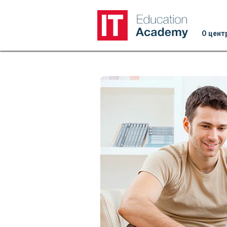
О цент