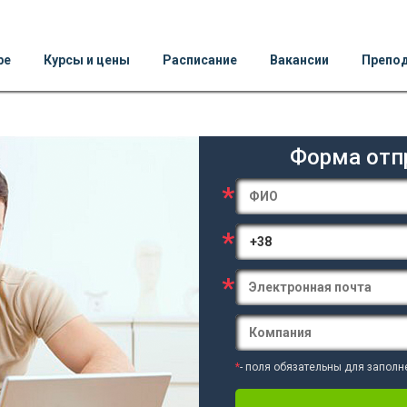
ре
Курсы и цены
Расписание
Вакансии
Препо
Форма отп
*
*
*
*
- поля обязательны для заполн