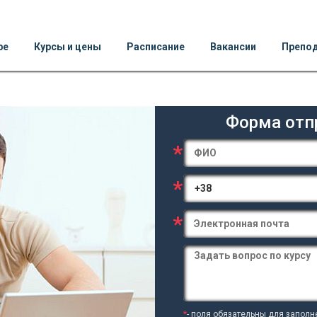
ре
Курсы и цены
Расписание
Вакансии
Препо
Форма отп
*
*
*
*
- поля обязательны для заполн