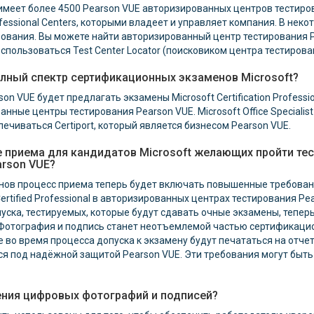
имеет более 4500 Pearson VUE авторизированных центров тестирова
fessional Centers, которыми владеет и управляет компания. В нек
ования. Вы можете найти авторизированный центр тестирования P
пользоваться Test Center Locator (поисковиком центра тестирова
олный спектр сертификационных экзаменов Microsoft?
son VUE будет предлагать экзамены Microsoft Certification Professio
анные центры тестирования Pearson VUE. Microsoft Office Speciali
ечиваться Certiport, который является бизнесом Pearson VUE.
 приема для кандидатов Microsoft желающих пройти тес
arson VUE?
ов процесс приема теперь будет включать повышенные требования
ertified Professional в авторизированных центрах тестирования Pe
ска, тестируемых, которые будут сдавать очные экзамены, тепер
Фотография и подпись станет неотъемлемой частью сертификацио
во время процесса допуска к экзамену будут печататься на отчета
я под надёжной защитой Pearson VUE. Эти требования могут быть
ния цифровых фотографий и подписей?