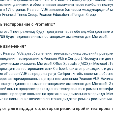
правления данными, и обеспечивает экзамены через наиболее полну
 в 175 странах. Pearson VUE является бизнесом международной м
 Financial Times Group, Pearson Education и Penguin Group.
ь тестирование с Prometric?
rosoft по-прежнему будут доступны через обе службы доставки э
VUE
будет единственным поставщиком экзаменов для Microsoft.
ие изменения?
о с Pearson VUE для обеспечения инновационных решений проверки
оведения тестирования с Pearson VUE и Certiport. Чередуя эти две 
емические экзамены Microsoft Office Specialist (MOS) и Microsoft T
ез центры тестирования сети Certiport, как это происходило и до 
я с Pearson VUE за пределы услуг Certiport, чтобы включить обесп
A через авторизированные центры тестирования Pearson VUE. Начиная
UE, станут единственными поставщиками экзаменов для Microsoft. Э
ий опыт в процессе прохождения тестирования в рамках сертифик
ность проверки навыков на протяжении длительного периода.
Mic
е на повышение качества опыта кандидата в рамках расширения с
ют для кандидатов, которые решили пройти тестировани