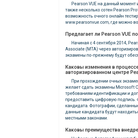
Pearson VUE на данный момент 
также несколько сотен Pearson Pro
возможность очного онлайн тестир
www.pearsonvue.com, где можно вос
Предлагает ли Pearson VUE п
Начиная с 4 сентября 2014, Pear
Associate (MTA) через авторизиров
экзамены по-прежнему будут обесп
Каковы изменения в процессе
авторизированном центре Pe
При прохождении очных экзамен
желает сдать экзамены Microsoft C
требованиям идентификации и допу
предоставить цифровую подпись. 
кандидата. Фотографии, сделанные 
данные кандидата будут находитьс
местными законами.
Каковы преимущества внедре