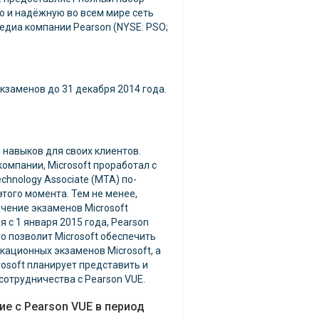
ю и надёжную во всем мире сеть
едиа компании Pearson (NYSE: PSO;
кзаменов до 31 декабря 2014 года.
 навыков для своих клиентов.
компании, Microsoft проработал с
echnology Associate (MTA) по-
этого момента. Тем не менее,
ечение экзаменов Microsoft
 с 1 января 2015 года, Pearson
то позволит Microsoft обеспечить
ационных экзаменов Microsoft, а
rosoft планирует представить и
отрудничества с Pearson VUE.
е с Pearson VUE в период