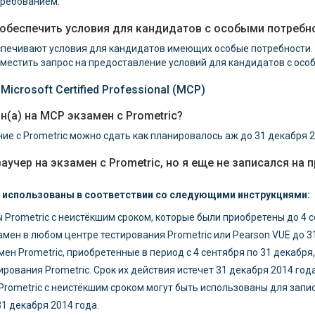
требованием.
 обеспечить условия для кандидатов с особыми потребн
беспечивают условия для кандидатов имеющих особые потребности.
азместить запрос на предоставление условий для кандидатов с ос
icrosoft Certified Professional (MCP)
н(а) на MCP экзамен с Prometric?
е с Prometric можно сдать как планировалось аж до 31 декабря 2
аучер на экзамен с Prometric, но я еще не записался н
ь использованы в соответствии со следующими инструкциями:
rometric с неистёкшим сроком, которые были приобретены до 4 с
мен в любом центре тестирования Prometric или Pearson VUE до 31
н Prometric, приобретенные в период с 4 сентября по 31 декабря
ирования Prometric. Срок их действия истечет 31 декабря 2014 года
rometric с неистёкшим сроком могут быть использованы для запис
1 декабря 2014 года.