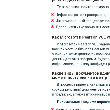
Те, кто решил пройти тестирова
Цифровое фото и проверка под
Интегрированный процесс регист
Дополнительные варианты мест
Как Microsoft и Pearson VUE
И Microsoft и Pearson VUE зад
важной частью бизнеса Pearson VU
значение: от медицинской комисси
данных для этих программ, будут п
информации, политику конфиденциа
Какие виды документов иден
момент поступления в центр 
В процессе приема, кандидаты 
сроком действия) документов иде
и подписью, а также вторичный, с 
Приемлемыми видами первичн
Водительское удостоверение.