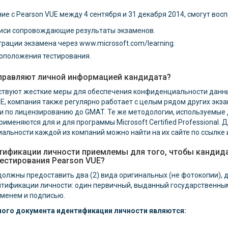
ние с Pearson VUE между 4 сентября и 31 декабря 2014, смогут во
писи сопровождающие результаты экзаменов.
рации экзамена через www.microsoft.com/learning.
оположения тестирования.
 управляют личной информацией кандидата?
ействуют жесткие меры для обеспечения конфиденциальности данны
E, компания также регулярно работает с целым рядом других эк
и по лицензированию до GMAT. Те же методологии, используемые 
рименяются для и для программы Microsoft Certified Professional.
льности каждой из компаний можно найти на их сайте по ссылке и
тификации личности приемлемы для того, чтобы кандид
тестирования Pearson VUE?
должны предоставить два (2) вида оригинальных (не фотокопии), 
нтификации личности: один первичный, выданный государственны
именем и подписью.
ого документа идентификации личности являются: