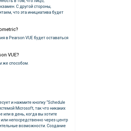
ость в том, что лицо,
замен. С другой стороны,
таем, что эта инициатива будет
ometric?
ия в Pearson VUE будет оставаться
son VUE?
м же способом.
ресует и нажмите кнопку “Schedule
стемой Microsoft, так что никаких
или в день, когда вы хотите
ну или непосредственно через центр
нительные возможности. Создание