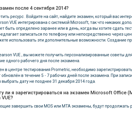
замен после 4 сентября 2014?
тить ресурс . Войдите на сайт, найдите экзамен, который вас интер
arson VUE интегрирована с системой Microsoft, так что никаких доп
быть определено заранее или в день, когда вы хотите сдать тест
предлагает записаться по телефону или непосредственно через це
жете использовать эти дополнительные возможности. Создание п
earson VUE , вы можете получить персонализированные советы для
ние одного рабочего дня после экзамена.
ен в центре тестирования Prometric, необходимо зарегистрировать
обновлён в течение 5 - 7 рабочих дней после экзамена. При запис
 выбрать дату не позднее 31 декабря 2014 года.
у ли я зарегистрироваться на экзамен Microsoft Office (
n VUE?
ющие завершить свои MOS или MTA экзамены, будут продолжать р