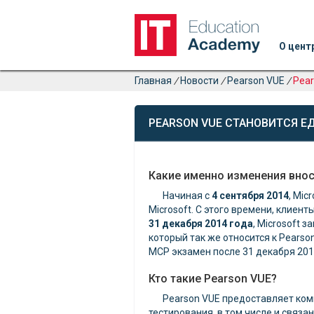
О цент
Главная
/
Новости
/
Pearson VUE
/
Pear
PEARSON VUE CТАНОВИТСЯ Е
Какие именно изменения внос
Начиная с
4 сентября 2014
, Mi
Microsoft. С этого времени, клиен
31 декабря 2014 года
, Microsoft 
который так же относится к Pears
MCP экзамен после 31 декабря 201
Кто такие Pearson VUE?
Pearson VUE предоставляет ко
тестирования, в том числе и связ