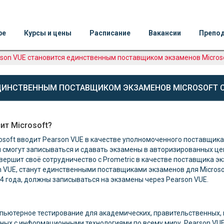
ре
Курсы и цены
Расписание
Вакансии
Препо
son VUE cтановится единственным поставщиком экзаменов Microsoft
ДИНСТВЕННЫМ ПОСТАВЩИКОМ ЭКЗАМЕНОВ MICROSOFT CER
ит Microsoft?
crosoft вводит Pearson VUE в качестве уполномоченного поставщи
ты смогут записываться и сдавать экзамены в авторизированных це
завершит своё сотрудничество с Prometric в качестве поставщика экз
on VUE, станут единственными поставщиками экзаменов для Micros
4 года, должны записываться на экзамены через Pearson VUE.
мпьютерное тестирование для академических, правительственных
анных с информационными технологиями по всему миру. Pearson VU