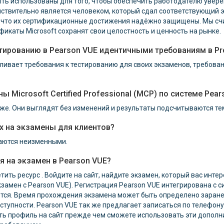
ь использованы для того, чтобы обеспечить работодателю уверенн
твительно является человеком, который сдал соответствующий эк
, что их сертификационные достижения надёжно защищены. Мы счи
фикаты Microsoft сохранят свои целостность и ценность на рынке.
стированию в Pearson VUE идентичными требованиям в Pr
вливает требования к тестированию для своих экзаменов, требован
ы Microsoft Certified Professional (MCP) по системе Pear
 же. Они выглядят без изменений и результаты подсчитываются те
ах на экзамены для клиентов?
таются неизменными.
я на экзамен в Pearson VUE?
тить ресурс . Войдите на сайт, найдите экзамен, который вас инте
кзамен с Pearson VUE). Регистрация Pearson VUE интегрирована с си
тся. Время прохождения экзамена может быть определено заранее 
доступности. Pearson VUE так же предлагает записаться по телефо
ать профиль на сайт прежде чем сможете использовать эти допол