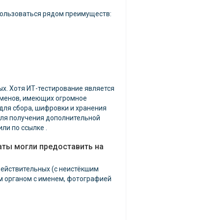
спользоваться рядом преимуществ:
х. Хотя ИТ-тестирование является
заменов, имеющих огромное
для сбора, шифровки и хранения
 Для получения дополнительной
ли по ссылке .
аты могли предоставить на
действительных (с неистёкшим
м органом с именем, фотографией