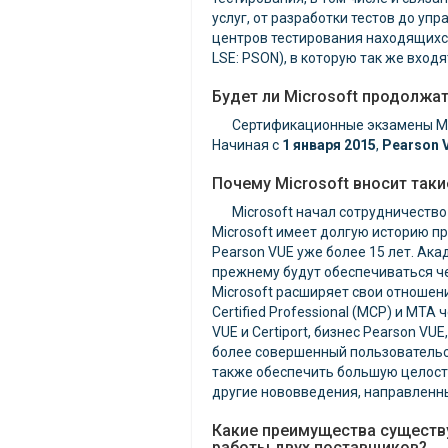
услуг, от разработки тестов до у
центров тестирования находящихся
LSE: PSON), в которую так же входят
Будет ли Microsoft продолжат
Сертификационные экзамены Mic
Начиная с
1 января 2015
,
Pearson 
Почему Microsoft вносит так
Microsoft начал сотрудничеств
Microsoft имеет долгую историю пр
Pearson VUE уже более 15 лет. Акад
прежнему будут обеспечиваться чер
Microsoft расширяет свои отношени
Certified Professional (MCP) и MT
VUE и Certiport, бизнес Pearson V
более совершенный пользовательск
также обеспечить большую целост
другие нововведения, направленны
Какие преимущества существу
работы двух поставщиков?