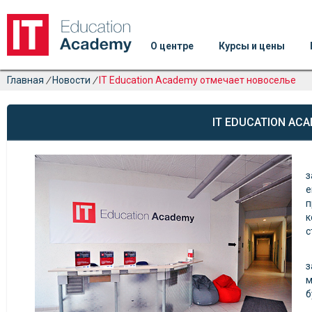
О центре
Курсы и цены
Главная
/
Новости
/
IT Education Academy отмечает новоселье
IT EDUCATION AC
з
е
п
к
с
з
м
б