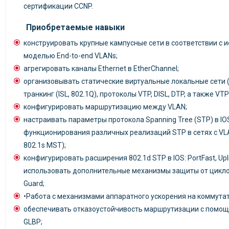
сертификации CCNP.
Приобретаемые навыки
конструировать крупные кампусные сети в соответствии с 
моделью End-to-end VLANs;
агрегировать каналы Ethernet в EtherChannel;
организовывать статические виртуальные локальные сети 
транкинг (ISL, 802.1Q), протоколы VTP, DISL, DTP, а также VTP
конфигурировать маршрутизацию между VLAN;
настраивать параметры протокола Spanning Tree (STP) в IO
функционирования различных реализаций STP в сетях с VLA
802.1s MST);
конфигурировать расширения 802.1d STP в IOS: PortFast, Upli
использовать дополнительные механизмы защиты от циклов
Guard;
•Работа с механизмами аппаратного ускорения на коммутат
обеспечивать отказоустойчивость маршрутизации с помощ
GLBP;