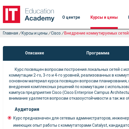
О центре
Курсы и цены
Главная
/
Курсы и цены
/
Cisco
/
Внедрение коммутируемых сетей 
Описание
Программа
Курс посвящен вопросам построения локальных сетей с и
коммутации 2-го, 3-го и 4-го уровней, реализованных в коммута
основном материал курса посвящен вопросам планирования,
внедрения комплексных решений по коммутации с использов
кампуса предприятия Cisco (Cisco Enterprise Campus Architect
внимание уделяется вопросам отказоустойчивости а так же о
Аудитория
Курс предназначен для сетевых администраторов, инженеро
имеющих опыт работы с коммутаторами Catalyst, кандидат