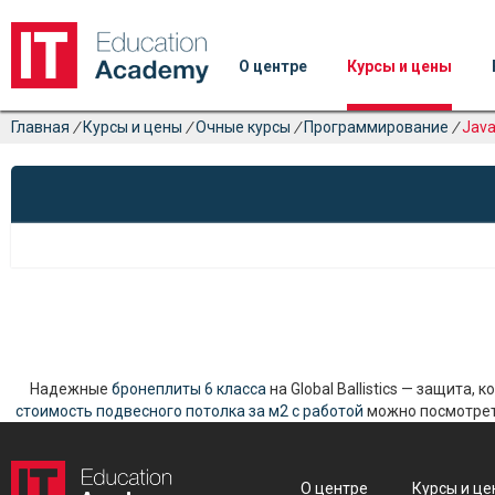
О центре
Курсы и цены
Главная
/
Курсы и цены
/
Очные курсы
/
Программирование
/
Jav
Надежные
бронеплиты 6 класса
на Global Ballistics — защита,
стоимость подвесного потолка за м2 с работой
можно посмотреть
О центре
Курсы и це