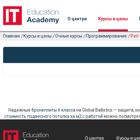
О центре
Курсы и цены
Главная
/
Курсы и цены
/
Очные курсы
/
Программирование
/
Perl
Надежные
бронеплиты 6 класса
на Global Ballistics — защита,
стоимость подвесного потолка за м2 с работой
можно посмотреть
О центре
Курсы и це