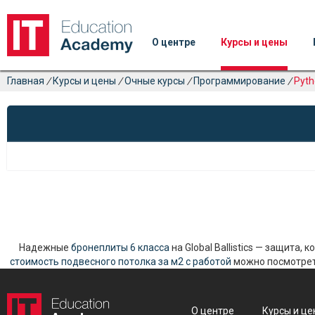
О центре
Курсы и цены
Главная
/
Курсы и цены
/
Очные курсы
/
Программирование
/
Pyth
Надежные
бронеплиты 6 класса
на Global Ballistics — защита,
стоимость подвесного потолка за м2 с работой
можно посмотреть
О центре
Курсы и це