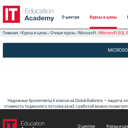
О центре
Курсы и цены
Главная
/
Курсы и цены
/
Очные курсы
/
Microsoft
/
Microsoft SQL 
MICROSO
Надежные
бронеплиты 6 класса
на Global Ballistics — защита,
стоимость подвесного потолка за м2 с работой
можно посмотреть
О центре
Курсы и це