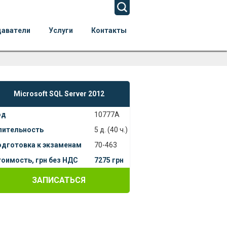
даватели
Услуги
Контакты
Microsoft SQL Server 2012
од
10777A
лительность
5 д. (40 ч.)
одготовка к экзаменам
70-463
оимость, грн без НДС
7275 грн
ЗАПИСАТЬСЯ