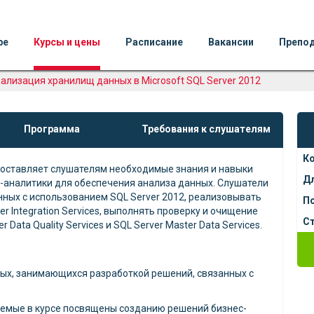
ре
Курсы и цены
Расписание
Вакансии
Препо
ализация хранилищ данных в Microsoft SQL Server 2012
Программа
Требования к слушателям
К
оставляет слушателям необходимые знания и навыки
Д
-аналитики для обеспечения анализа данных. Слушатели
ных с использованием SQL Server 2012, реализовывать
П
r Integration Services, выполнять проверку и очищение
Ст
Data Quality Services и SQL Server Master Data Services.
ных, занимающихся разработкой решений, связанных с
емые в курсе посвящены созданию решений бизнес-