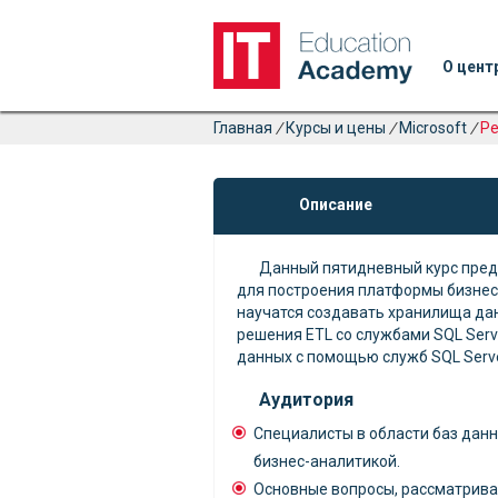
О цент
Главная
/
Курсы и цены
/
Microsoft
/
Ре
Описание
Данный пятидневный курс пред
для построения платформы бизнес
научатся создавать хранилища дан
решения ETL со службами SQL Serve
данных с помощью служб SQL Server 
Аудитория
Специалисты в области баз дан
бизнес-аналитикой.
Основные вопросы, рассматрива