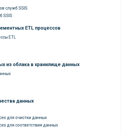
ов служб SSIS
б SSIS
рементных ETL процессов
ссы ETL
ых из облака в хранилище данных
анных
чества данных
ices для очистки данных
ices для соответствия данных