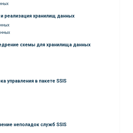
нных
 и реализация хранилищ данных
анных
анных
недрение схемы для хранилища данных
ка управления в пакете SSIS
в
анение неполадок служб SSIS