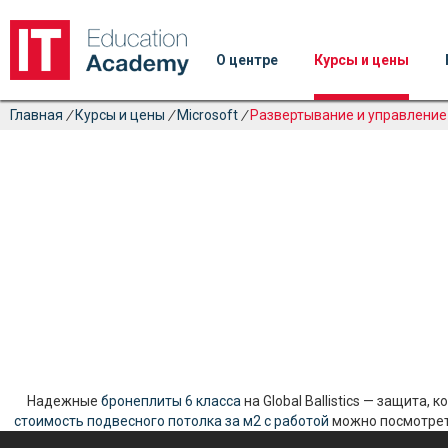
О центре
Курсы и цены
Главная
/
Курсы и цены
/
Microsoft
/
Развертывание и управление
Надежные
бронеплиты 6 класса
на Global Ballistics — защита,
стоимость подвесного потолка за м2 с работой
можно посмотреть