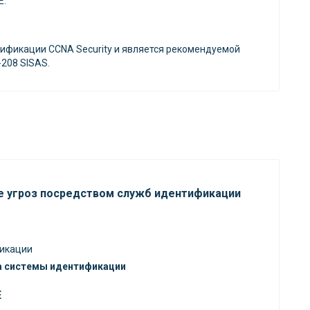
E.
тификации CCNA Security и является рекомендуемой
-208 SISAS.
е угроз посредством служб идентификации
фикации
ка системы идентификации
E