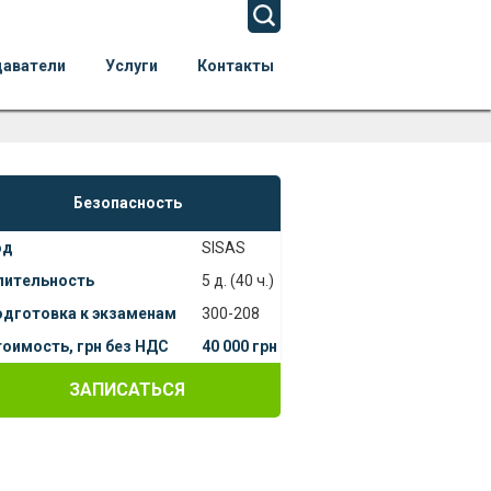
даватели
Услуги
Контакты
Безопасность
од
SISAS
лительность
5 д. (40 ч.)
одготовка к экзаменам
300-208
оимость, грн без НДС
40 000 грн
ЗАПИСАТЬСЯ