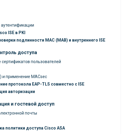
й аутентификации
co ISE в PKI
роверки подлинности MAC (MAB) и внутреннего ISE
нтроль доступа
е сертификатов пользователей
A) и применение MACsec
ние протокола EAP-TLS совместно с ISE
ция авторизации
ация и гостевой доступ
электронной почты
ка политики доступа Cisco ASA