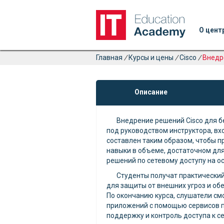
О цент
Главная
/
Курсы и цены
/
Cisco
/
Внедр
Описание
Внедрение решений Cisco для бе
под руководством инструктора, вх
составлен таким образом, чтобы п
навыки в объеме, достаточном для
решений по сетевому доступу на ос
Студенты получат практически
для защиты от внешних угроз и об
По окончанию курса, слушатели см
приложений с помощью сервисов п
поддержку и контроль доступа к с