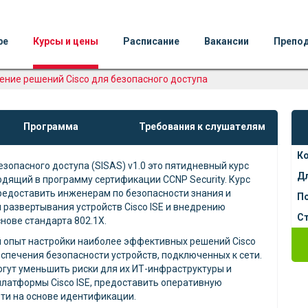
ре
Курсы и цены
Расписание
Вакансии
Препо
ение решений Cisco для безопасного доступа
Программа
Требования к слушателям
К
зопасного доступа (SISAS) v1.0 это пятидневный курс
Д
одящий в программу сертификации CCNP Security. Курс
редоставить инженерам по безопасности знания и
П
 развертывания устройств Cisco ISE и внедрению
Ст
нове стандарта 802.1X.
й опыт настройки наиболее эффективных решений Cisco
еспечения безопасности устройств, подключенных к сети.
огут уменьшить риски для их ИТ-инфраструктуры и
латформы Cisco ISE, предоставить оперативную
ети на основе идентификации.