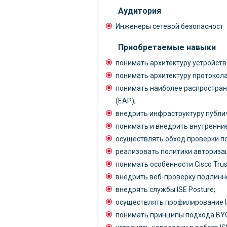
Аудитория
Инженеры сетевой безопасност
Приобретаемые навыки
понимать архитектуру устройства
понимать архитектуру протокола
понимать наиболее распростра
(EAP);
внедрить инфраструктуру публич
понимать и внедрить внутренни
осуществлять обход проверки п
реализовать политики авториза
понимать особенности Cisco Trus
внедрить веб-проверку подлинно
внедрять службы ISE Posture;
осуществлять профилирование I
понимать принципы подхода BYOD