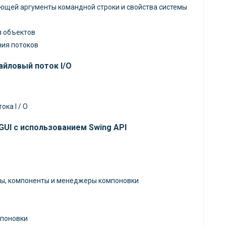
ющей аргументы командной строки и свойства системы
я объектов
ния потоков
файловый поток I/O
ка I / O
GUI c использованием Swing API
еры, компоненты и менеджеры компоновки
поновки