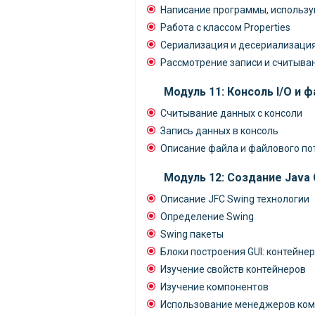
Написание программы, использу
Работа с классом Properties
Сериализация и десериализаци
Рассмотрение записи и считыва
Модуль 11: Консоль I/O и 
Считывание данных с консоли
Запись данных в консоль
Описание файла и файлового пото
Модуль 12: Создание Java 
Описание JFC Swing технологии
Определение Swing
Swing пакеты
Блоки построения GUI: контейн
Изучение свойств контейнеров
Изучение компонентов
Использование менеджеров ком