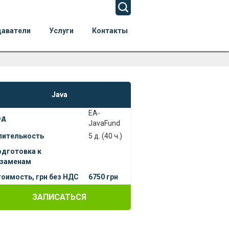
даватели
Услуги
Контакты
Java
EA-
од
JavaFund
лительность
5 д. (40 ч.)
одготовка к
кзаменам
оимость, грн без НДС
6750 грн
ЗАПИСАТЬСЯ