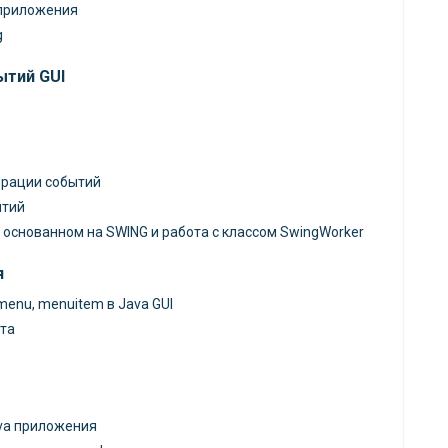
 приложения
g
ытий GUI
ерации событий
ытий
основанном на SWING и работа с классом SwingWorker
я
menu, menuitem в Java GUI
та
va приложения