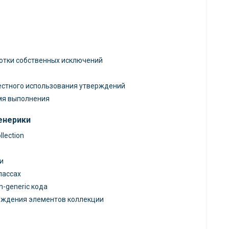
отки собственных исключений
естного использования утверждений
мя выполнения
енерики
lection
и
лассах
-generic кода
ождения элементов коллекции