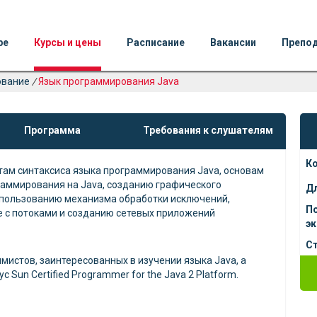
ре
Курсы и цены
Расписание
Вакансии
Препо
ование
/
Язык программирования Java
Программа
Требования к слушателям
К
там синтаксиса языка программирования Java, основам
аммирования на Java, созданию графического
Д
спользованию механизма обработки исключений,
П
е с потоками и созданию сетевых приложений
э
Ст
мистов, заинтересованных в изучении языка Java, а
Sun Certified Programmer for the Java 2 Platform.