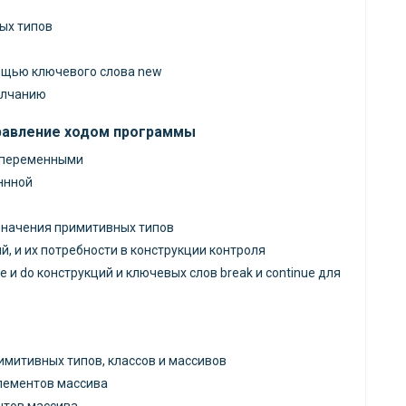
ых типов
ощью ключевого слова new
олчанию
правление ходом программы
l переменными
ннной
назначения примитивных типов
 и их потребности в конструкции контроля
hile и do конструкций и ключевых слов break и continue для
имитивных типов, классов и массивов
лементов массива