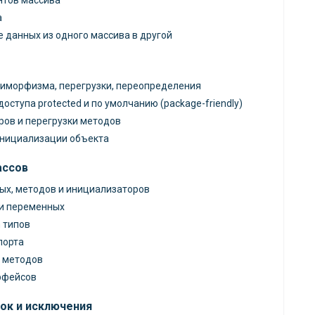
нтов массива
а
 данных из одного массива в другой
иморфизма, перегрузки, переопределения
ступа protected и по умолчанию (package-friendly)
ров и перегрузки методов
инициализации объекта
ассов
ых, методов и инициализаторов
 и переменных
 типов
порта
и методов
рфейсов
ок и исключения