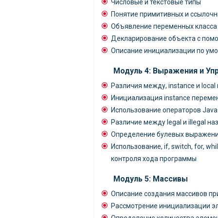
Числовые и текстовые типы
Понятие примитивных и ссылочн
Объявление переменных класса
Декларирование объекта с пом
Описание инициализации по ум
Модуль 4: Выражения и У
Различия между, instance и loca
Инициализация instance переме
Использование операторов Java
Различие между legal и illegal 
Определение булевых выражений,
Использование, if, switch, for, w
контроля хода программы
Модуль 5: Массивы
Описание создания массивов пр
Рассмотрение инициализации э