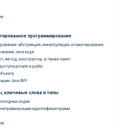
ия
нтированное программирование
ования: абстракция, инкапсуляция, и пакетирование
ования Java кода
т, метод, конструктор, а также пакет
тупа private и public
объекту
ации Java API
, ключевые слова и типы
исходных кодах
 неправильными идентификаторами
ов