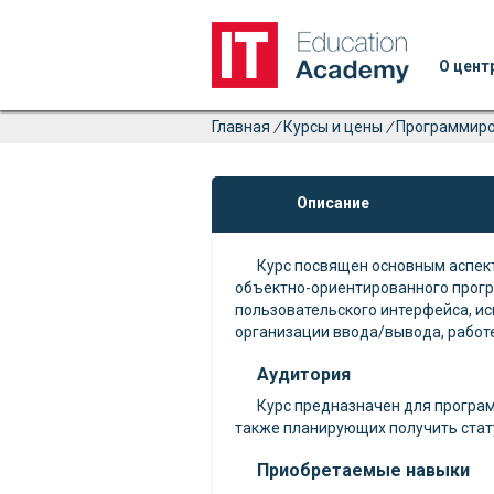
О цент
Главная
/
Курсы и цены
/
Программир
Описание
Курс посвящен основным аспек
объектно-ориентированного прогр
пользовательского интерфейса, и
организации ввода/вывода, работ
Аудитория
Курс предназначен для програм
также планирующих получить статус 
Приобретаемые навыки