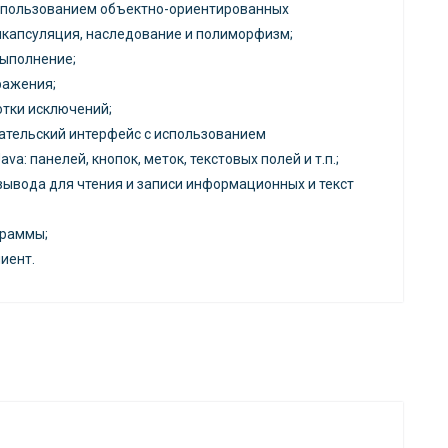
использованием объектно-ориентированных
инкапсуляция, наследование и полиморфизм;
выполнение;
ражения;
тки исключений;
ательский интерфейс с использованием
a: панелей, кнопок, меток, текстовых полей и т.п.;
ывода для чтения и записи информационных и текст
граммы;
иент.